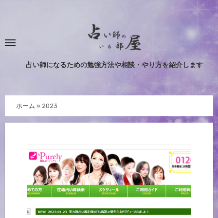
内
容
を
ス
キ
占い師になるための勉強方法や相談・やり方を紹介します
ッ
プ
ホーム
»
2023