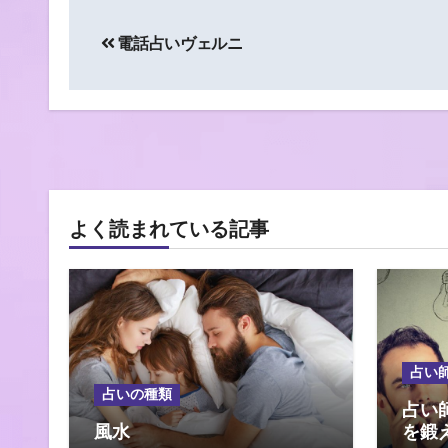
投
電話占いヴェルニ
稿
ナ
ビ
ゲ
ー
よく読まれている記事
シ
ョ
ン
占い
占いの種類
占い
風水
を鍛