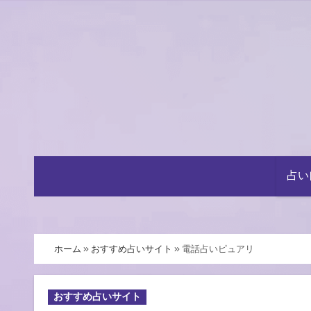
内
容
を
ス
キ
ッ
プ
占い
ホーム
»
おすすめ占いサイト
»
電話占いピュアリ
おすすめ占いサイト