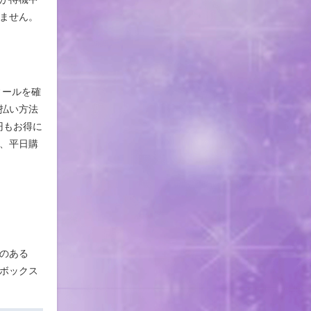
ません。
ィールを確
払い方法
円もお得に
で、平日購
のある
ボックス