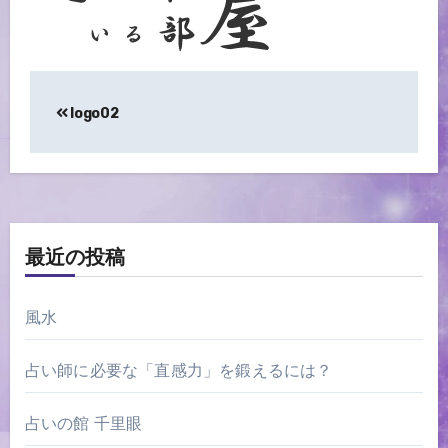
投
logo02
稿
ナ
ビ
ゲ
最近の投稿
ー
風水
シ
ョ
占い師に必要な「直感力」を鍛えるには？
ン
占いの館 千里眼