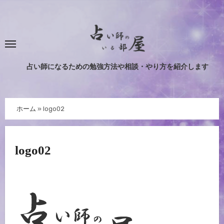
内
容
を
ス
キ
占い師になるための勉強方法や相談・やり方を紹介します
ッ
プ
ホーム
»
logo02
logo02