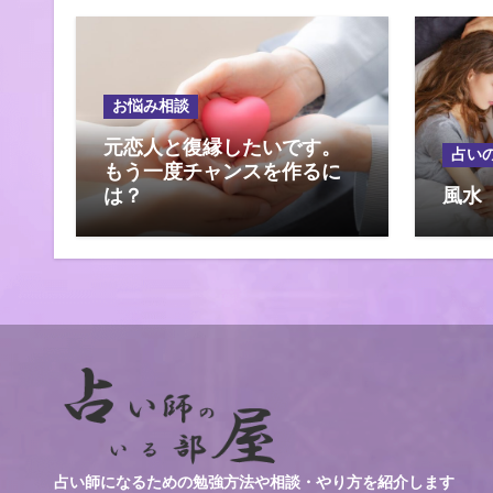
シ
ョ
ン
お悩み相談
元恋人と復縁したいです。
占い
もう一度チャンスを作るに
は？
風水
占い師になるための勉強方法や相談・やり方を紹介します