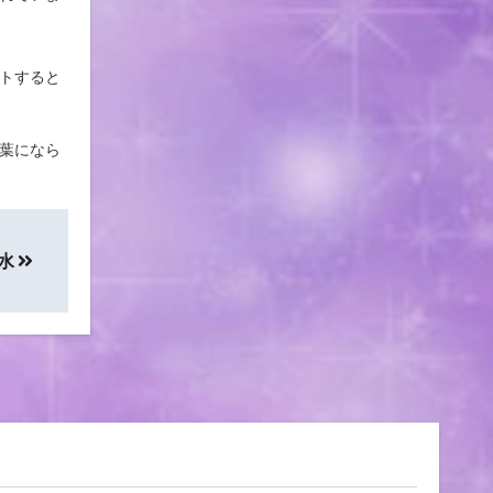
トすると
葉になら
水