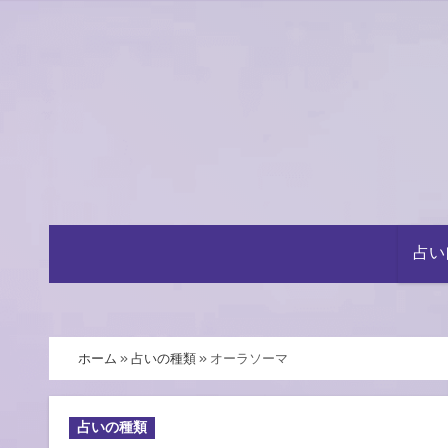
内
容
を
ス
キ
ッ
プ
占い
ホーム
»
占いの種類
»
オーラソーマ
占いの種類