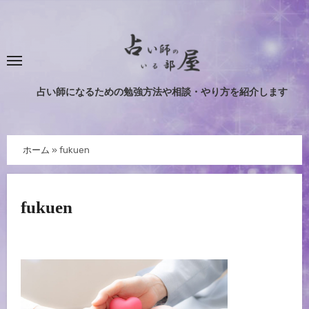
内
容
を
ス
キ
占い師になるための勉強方法や相談・やり方を紹介します
ッ
プ
ホーム
»
fukuen
fukuen