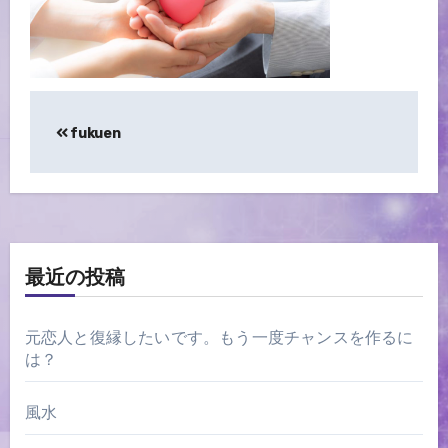
投
fukuen
稿
ナ
ビ
ゲ
最近の投稿
ー
元恋人と復縁したいです。もう一度チャンスを作るに
シ
は？
ョ
ン
風水