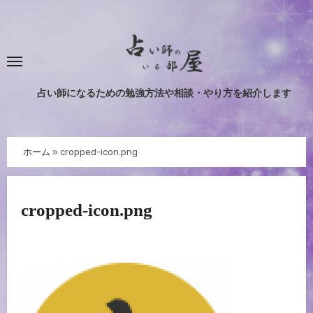
内
容
を
ス
キ
占い師になるための勉強方法や相談・やり方を紹介します
ッ
プ
ホーム
»
cropped-icon.png
cropped-icon.png