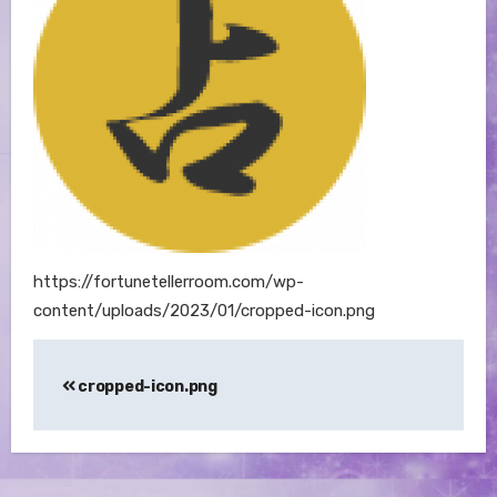
https://fortunetellerroom.com/wp-
content/uploads/2023/01/cropped-icon.png
投
cropped-icon.png
稿
ナ