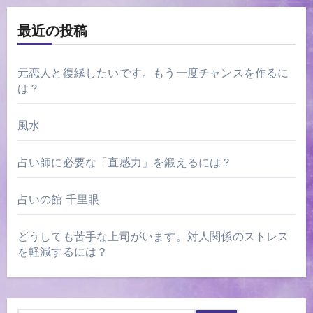
ビ
ゲ
最近の投稿
ー
元恋人と復縁したいです。もう一度チャンスを作るに
シ
は？
ョ
ン
風水
占い師に必要な「直感力」を鍛えるには？
占いの館 千里眼
どうしても苦手な上司がいます。対人関係のストレス
を軽減するには？