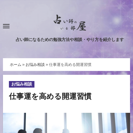
内
容
を
ス
キ
占い師になるための勉強方法や相談・やり方を紹介します
ッ
プ
ホーム
»
お悩み相談
»
仕事運を高める開運習慣
お悩み相談
仕事運を高める開運習慣