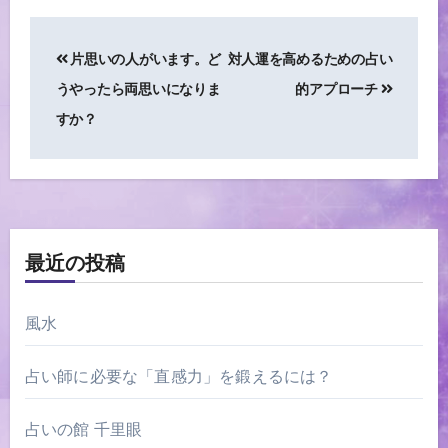
投
片思いの人がいます。ど
対人運を高めるための占い
うやったら両思いになりま
的アプローチ
稿
すか？
ナ
ビ
ゲ
ー
最近の投稿
シ
ョ
風水
ン
占い師に必要な「直感力」を鍛えるには？
占いの館 千里眼