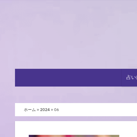
内
容
を
ス
キ
ッ
プ
占い
ホーム
»
2024
»
06